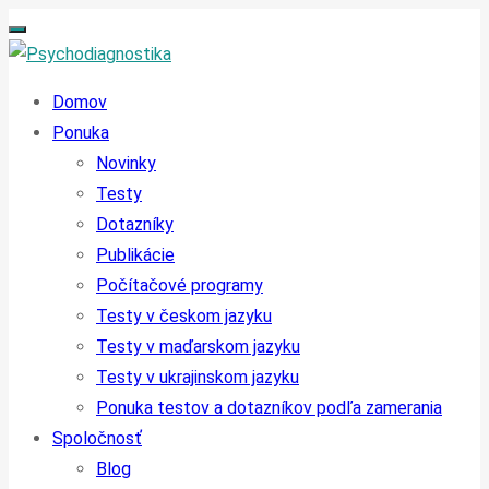
Domov
Ponuka
Novinky
Testy
Dotazníky
Publikácie
Počítačové programy
Testy v českom jazyku
Testy v maďarskom jazyku
Testy v ukrajinskom jazyku
Ponuka testov a dotazníkov podľa zamerania
Spoločnosť
Blog