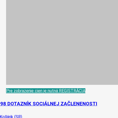
Pre zobrazenie cien je nutná REGISTRÁCIA
-98 DOTAZNÍK SOCIÁLNEJ ZAČLENENOSTI
 Kollárik (SR)