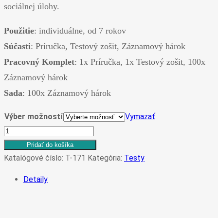
sociálnej úlohy.
Použitie
: individuálne, od 7 rokov
Súčasti
: Príručka, Testový zošit, Záznamový hárok
Pracovný Komplet
: 1x Príručka, 1x Testový zošit, 100x
Záznamový hárok
Sada
: 100x Záznamový hárok
Výber možností
Vymazať
množstvo
T-
Pridať do košíka
171
Katalógové číslo:
T-171
Kategória:
Testy
LÜSCHEROVA
Detaily
KLINICKÁ
DIAGNOSTIKA
-