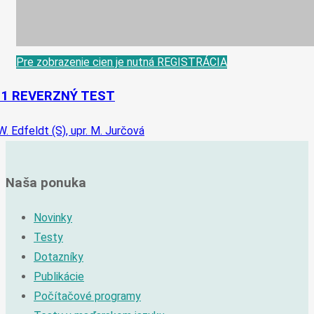
Pre zobrazenie cien je nutná REGISTRÁCIA
-1 REVERZNÝ TEST
W. Edfeldt (S), upr. M. Jurčová
Naša ponuka
Novinky
Testy
Dotazníky
Publikácie
Počítačové programy