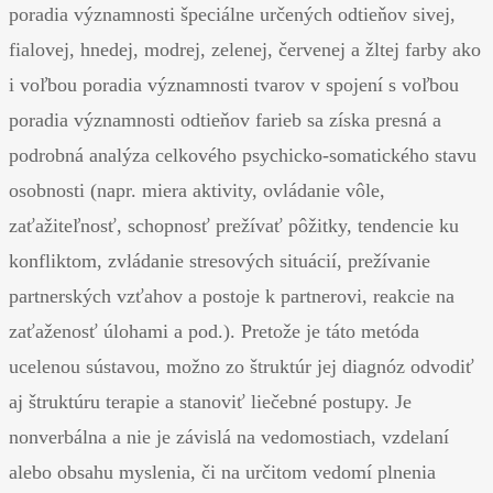
poradia významnosti špeciálne určených odtieňov sivej,
fialovej, hnedej, modrej, zelenej, červenej a žltej farby ako
i voľbou poradia významnosti tvarov v spojení s voľbou
poradia významnosti odtieňov farieb sa získa presná a
podrobná analýza celkového psychicko-somatického stavu
osobnosti (napr. miera aktivity, ovládanie vôle,
zaťažiteľnosť, schopnosť prežívať pôžitky, tendencie ku
konfliktom, zvládanie stresových situácií, prežívanie
partnerských vzťahov a postoje k partnerovi, reakcie na
zaťaženosť úlohami a pod.). Pretože je táto metóda
ucelenou sústavou, možno zo štruktúr jej diagnóz odvodiť
aj štruktúru terapie a stanoviť liečebné postupy. Je
nonverbálna a nie je závislá na vedomostiach, vzdelaní
alebo obsahu myslenia, či na určitom vedomí plnenia