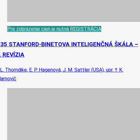
Pre zobrazenie cien je nutná REGISTRÁCIA
-35 STANFORD-BINETOVA INTELIGENČNÁ ŠKÁLA –
V. REVÍZIA
 L. Thorndike, E. P. Hagenová, J. M. Sattler (USA), upr. † K.
damovič