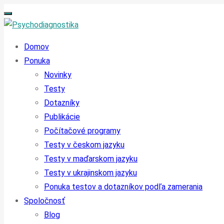
Domov
Ponuka
Novinky
Testy
Dotazníky
Publikácie
Počítačové programy
Testy v českom jazyku
Testy v maďarskom jazyku
Testy v ukrajinskom jazyku
Ponuka testov a dotazníkov podľa zamerania
Spoločnosť
Blog