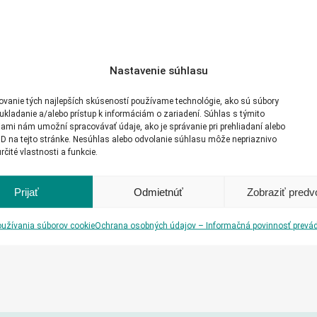
Nastavenie súhlasu
ovanie tých najlepších skúseností používame technológie, ako sú súbory
ukladanie a/alebo prístup k informáciám o zariadení. Súhlas s týmito
ami nám umožní spracovávať údaje, ako je správanie pri prehliadaní alebo
ID na tejto stránke. Nesúhlas alebo odvolanie súhlasu môže nepriaznivo
určité vlastnosti a funkcie.
Prijať
Odmietnúť
Zobraziť predv
užívania súborov cookie
Ochrana osobných údajov – Informačná povinnosť prevá