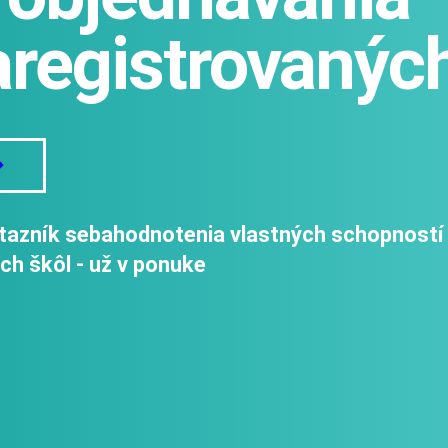
aregistrovanýc
otazník sebahodnotenia vlastných schopností
ch škôl -
už v ponuke