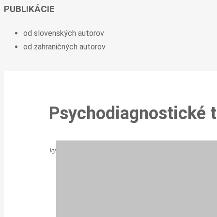
PUBLIKÁCIE
od slovenských autorov
od zahraničných autorov
Psychodiagnostické t
Vyberte si z našej pravidelne aktualizovanej ponuky tes