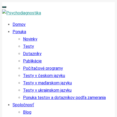
Domov
Ponuka
Novinky
Testy
Dotazníky
Publikácie
Počítačové programy
Testy v českom jazyku
Testy v maďarskom jazyku
Testy v ukrajinskom jazyku
Ponuka testov a dotazníkov podľa zamerania
Spoločnosť
Blog