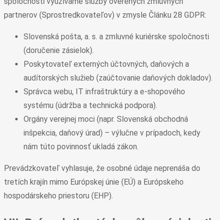
spoločnosti využívame služby overených zmluvných
partnerov (Sprostredkovateľov) v zmysle Článku 28 GDPR:
Slovenská pošta, a. s. a zmluvné kuriérske spoločnosti
(doručenie zásielok).
Poskytovateľ externých účtovných, daňových a
audítorských služieb (zaúčtovanie daňových dokladov).
Správca webu, IT infraštruktúry a e-shopového
systému (údržba a technická podpora).
Orgány verejnej moci (napr. Slovenská obchodná
inšpekcia, daňový úrad) – výlučne v prípadoch, kedy
nám túto povinnosť ukladá zákon.
Prevádzkovateľ vyhlasuje, že osobné údaje neprenáša do
tretích krajín mimo Európskej únie (EÚ) a Európskeho
hospodárskeho priestoru (EHP).