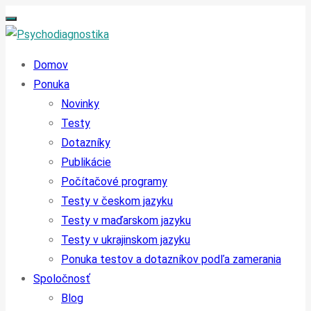
Domov
Ponuka
Novinky
Testy
Dotazníky
Publikácie
Počítačové programy
Testy v českom jazyku
Testy v maďarskom jazyku
Testy v ukrajinskom jazyku
Ponuka testov a dotazníkov podľa zamerania
Spoločnosť
Blog