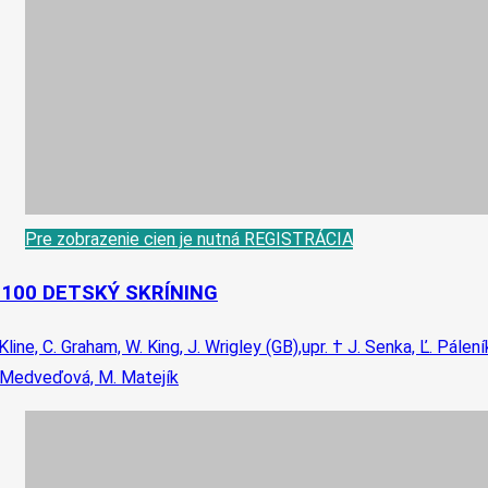
Pre zobrazenie cien je nutná REGISTRÁCIA
-100 DETSKÝ SKRÍNING
 Kline, C. Graham, W. King, J. Wrigley (GB),upr. † J. Senka, Ľ. Pálení
 Medveďová, M. Matejík