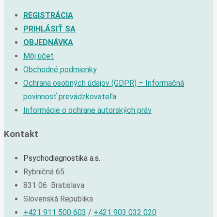
REGISTRÁCIA
PRIHLÁSIŤ SA
OBJEDNÁVKA
Môj účet
Obchodné podmienky
Ochrana osobných údajov (GDPR) – Informačná
povinnosť prevádzkovateľa
Informácie o ochrane autorských práv
Kontakt
Psychodiagnostika a.s.
Rybničná 65
831 06 Bratislava
Slovenská Republika
+421 911 500 603
/
+421 903 032 020