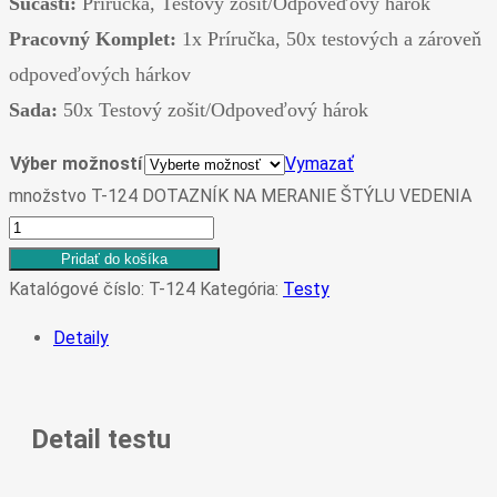
Súčasti:
Príručka, Testový zošit/Odpoveďový hárok
Pracovný Komplet:
1x Príručka, 50x testových a zároveň
odpoveďových hárkov
Sada:
50x Testový zošit/Odpoveďový hárok
Výber možností
Vymazať
množstvo T-124 DOTAZNÍK NA MERANIE ŠTÝLU VEDENIA
Pridať do košíka
Katalógové číslo:
T-124
Kategória:
Testy
Detaily
Detail testu