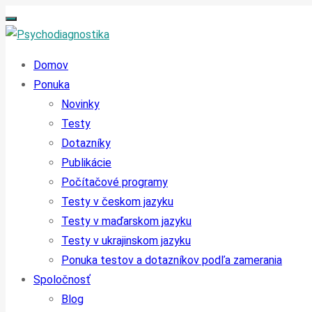
Domov
Ponuka
Novinky
Testy
Dotazníky
Publikácie
Počítačové programy
Testy v českom jazyku
Testy v maďarskom jazyku
Testy v ukrajinskom jazyku
Ponuka testov a dotazníkov podľa zamerania
Spoločnosť
Blog