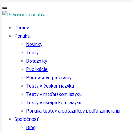
Domov
Ponuka
Novinky
Testy
Dotazníky
Publikácie
Počítačové programy
Testy v českom jazyku
Testy v maďarskom jazyku
Testy v ukrajinskom jazyku
Ponuka testov a dotazníkov podľa zamerania
Spoločnosť
Blog