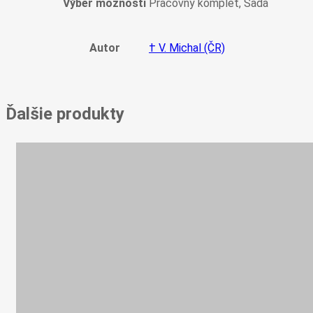
Výber možností
Pracovný komplet, Sada
Autor
† V. Michal (ČR)
Ďalšie produkty