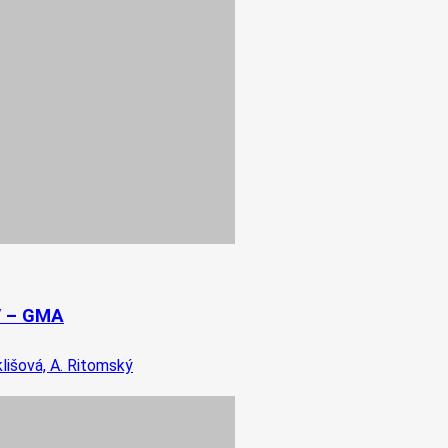
 – GMA
uklišová, A. Ritomský