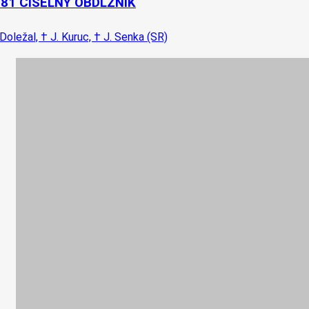
-81 ČÍSELNÝ OBDĹŽNIK
 Doležal, † J. Kuruc, † J. Senka (SR)