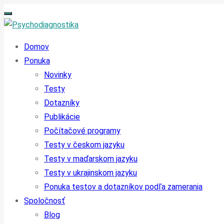
Domov
Ponuka
Novinky
Testy
Dotazníky
Publikácie
Počítačové programy
Testy v českom jazyku
Testy v maďarskom jazyku
Testy v ukrajinskom jazyku
Ponuka testov a dotazníkov podľa zamerania
Spoločnosť
Blog