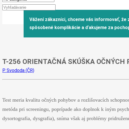
T-256 ORIENTAČNÁ SKÚŠKA OČNÝCH 
P. Svododa (ČR)
Test meria kvalitu očných pohybov a rozlišovacích schopnos
metóda pri screeningu, poprípade ako doplnok k iným psych
dysortografia, dysgrafia), sníma však aj problémy pridruže