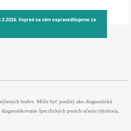
zptýlených bodov. Môže byť použitý ako diagnostická
iagnostikovanie špecifických porúch učenia (dyslexia,