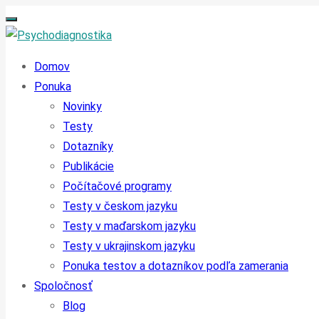
Domov
Ponuka
Novinky
Testy
Dotazníky
Publikácie
Počítačové programy
Testy v českom jazyku
Testy v maďarskom jazyku
Testy v ukrajinskom jazyku
Ponuka testov a dotazníkov podľa zamerania
Spoločnosť
Blog