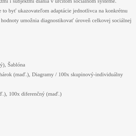
ektmi i subjektmi diania v určitom sociálnom systéme.
e to byť ukazovateľom adaptácie jednotlivca na konkrétnu
 hodnoty umožnia diagnostikovať úroveň celkovej sociálnej
ý), Šablóna
 hárok (maď.), Diagramy / 100x skupinový-individuálny
.), 100x diferenčný (maď.)