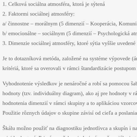
1. Celková sociálna atmosféra, ktorá je sýtená
2. Faktormi sociálnej atmosféry:
a/ činnostne – morálnym (5 dimenzií – Kooperácia, Komunik
b/ emocionálne – sociálnym (5 dimenzií – Psychologická at
3. Dimenzie sociálnej atmosféry, ktoré sýtia vyššie uvedené
Je to dotazníková metóda, založené na systéme výpovede (á
kritériá, ktoré sa overovali v rámci štandardizácie postupom 
Vyhodnotenie výsledkov je nenáročné a robí sa pomocou šabl
hodnoty (tzv. individuálny diagram), ako aj pre hodnoty v r
hodnotenia dimenzií v rámci skupiny a to aplikáciou vzorco
Použitie rôznych údajov o skupine závisí od cieľa a poslan
Škálu možno použiť na diagnostiku jednotlivca a skupín i n