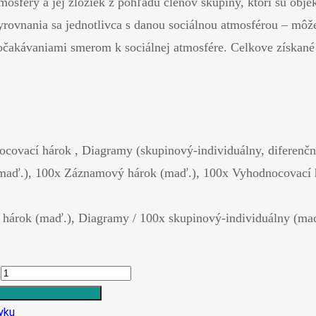
tmosféry a jej zložiek z pohľadu členov skupiny, ktorí sú obj
yrovnania sa jednotlivca s danou sociálnou atmosférou – môž
očakávaniami smerom k sociálnej atmosfére. Celkove získané
ocovací hárok , Diagramy (skupinový-individuálny, diferenčn
it (maď.), 100x Záznamový hárok (maď.), 100x Vyhodnocovací
hárok (maď.), Diagramy / 100x skupinový-individuálny (maď
yku