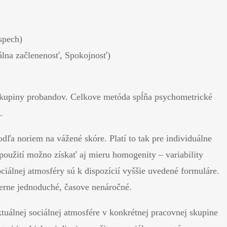
spech)
álna začlenenosť, Spokojnosť)
j skupiny probandov. Celkove metóda spĺňa psychometrické
.
ľa noriem na vážené skóre. Platí to tak pre individuálne
použití možno získať aj mieru homogenity – variability
iálnej atmosféry sú k dispozícií vyššie uvedené formuláre.
merne jednoduché, časove nenáročné.
tuálnej sociálnej atmosfére v konkrétnej pracovnej skupine