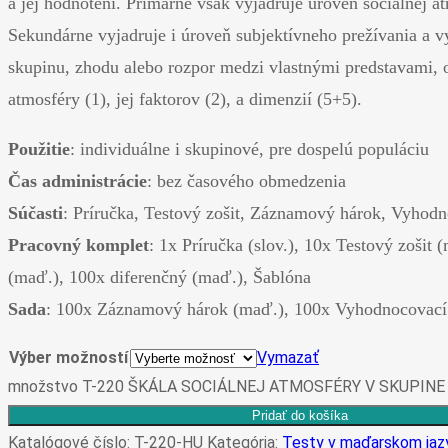
a jej hodnotení. Primárne však vyjadruje úroveň sociálnej a
Sekundárne vyjadruje i úroveň subjektívneho prežívania a v
skupinu, zhodu alebo rozpor medzi vlastnými predstavami, 
atmosféry (1), jej faktorov (2), a dimenzií (5+5).
Použitie
: individuálne i skupinové, pre dospelú populáciu
Čas administrácie
: bez časového obmedzenia
Súčasti
: Príručka, Testový zošit, Záznamový hárok, Vyhodn
Pracovný komplet
: 1x Príručka (slov.), 10x Testový zoš
(maď.), 100x diferenčný (maď.), Šablóna
Sada
: 100x Záznamový hárok (maď.), 100x Vyhodnocovací 
Výber možností
Vymazať
množstvo T-220 ŠKÁLA SOCIÁLNEJ ATMOSFÉRY V SKUPINE
Pridať do košíka
Katalógové číslo:
T-220-HU
Kategória:
Testy v maďarskom jaz