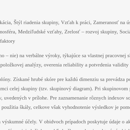
ácia, Štýl riadenia skupiny, Vzťah k práci, Zameranosť na ú
mosféra, Medziľudské vzťahy, Zrelosť – rozvoj skupiny, Soci
 faktory
no – nie) na verbálne výroky, týkajúce sa vlastnej pracovne
položkovej analýzy, overenia reliability a potvrdenia validity 
óny. Získané hrubé skóre pre každú dimenziu sa prevádza pod
ámci celej skupiny (tzv. skupinový diagram). Pri skupinovom 
v, uvedených v prílohe. Pre zaznamenanie rôznych indexov soc
ia použitia škály, celkove však vyhodnotenie výsledkov je po
a výskumné účely. V obidvoch prípadoch poskytuje údaje o ak