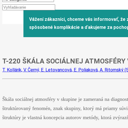
T-220 ŠKÁLA SOCIÁLNEJ ATMOSFÉRY 
T. Kollárik, V. Černý, E. Letovancová, E. Poliaková, A. Ritomský (
Škála sociálnej atmosféry v skupine je zameraná na diagnos
štruktúrovaný fenomén, znak skupiny, ktorý má priamy súvis
štruktúry je vlastná koncepcia autorov metódy, ktorá zvýrazň