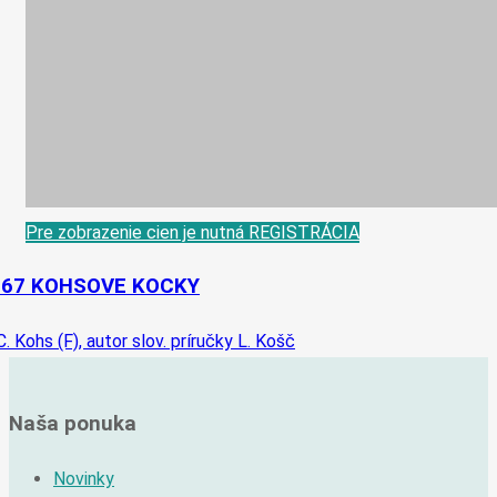
Pre zobrazenie cien je nutná REGISTRÁCIA
-67 KOHSOVE KOCKY
C. Kohs (F), autor slov. príručky L. Košč
Naša ponuka
Novinky