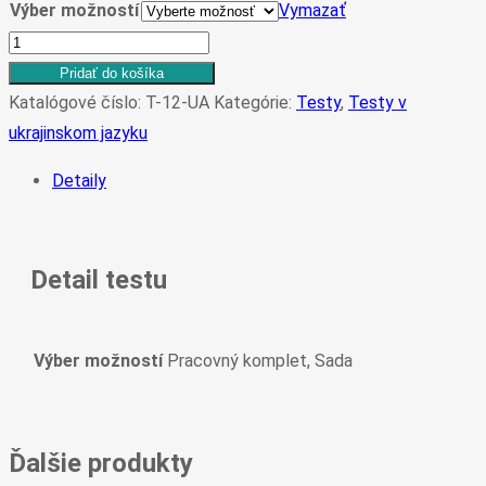
Výber možností
Vymazať
množstvo
T-
Pridať do košíka
12
Katalógové číslo:
T-12-UA
Kategórie:
Testy
,
Testy v
NÁZOROVÉ
ukrajinskom jazyku
RADY
Detaily
(UA)
Detail testu
Výber možností
Pracovný komplet, Sada
Ďalšie produkty