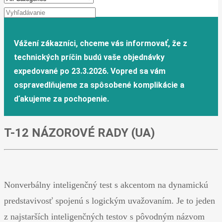
T-12 NÁZOROVÉ RADY (UA)
Nonverbálny inteligenčný test s akcentom na dynamickú
predstavivosť spojenú s logickým uvažovaním. Je to jeden
z najstarších inteligenčných testov s pôvodným názvom