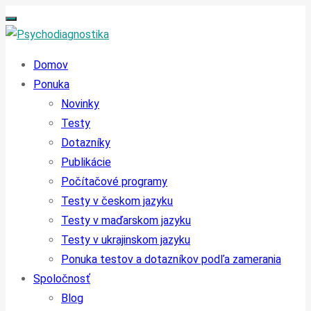
Domov
Ponuka
Novinky
Testy
Dotazníky
Publikácie
Počítačové programy
Testy v českom jazyku
Testy v maďarskom jazyku
Testy v ukrajinskom jazyku
Ponuka testov a dotazníkov podľa zamerania
Spoločnosť
Blog