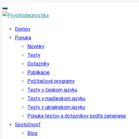
Domov
Ponuka
Novinky
Testy
Dotazníky
Publikácie
Počítačové programy
Testy v českom jazyku
Testy v maďarskom jazyku
Testy v ukrajinskom jazyku
Ponuka testov a dotazníkov podľa zamerania
Spoločnosť
Blog