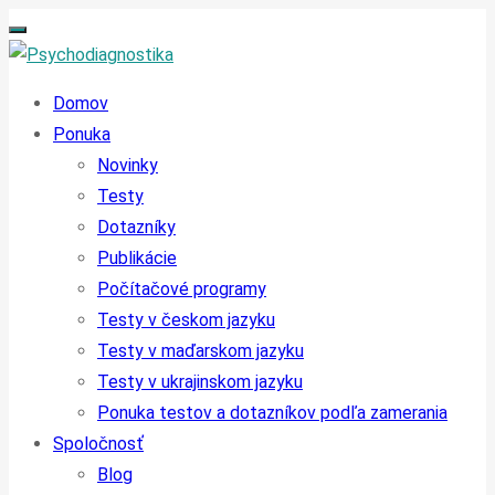
Domov
Ponuka
Novinky
Testy
Dotazníky
Publikácie
Počítačové programy
Testy v českom jazyku
Testy v maďarskom jazyku
Testy v ukrajinskom jazyku
Ponuka testov a dotazníkov podľa zamerania
Spoločnosť
Blog