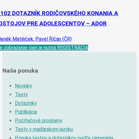
-102 DOTAZNÍK RODIČOVSKÉHO KONANIA A
OSTOJOV PRE ADOLESCENTOV – ADOR
eněk Matějček, Pavel Říčan (ČR)
e zobrazenie cien je nutná REGISTRÁCIA
Naša ponuka
Novinky
Testy
Dotazníky
Publikácie
Počítačové programy
Testy v maďarskom jazyku
Ponuka testov a dotazníkov podľa zamerania