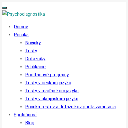
Domov
Ponuka
Novinky
Testy
Dotazníky
Publikácie
Počítačové programy
Testy v českom jazyku
Testy v maďarskom jazyku
Testy v ukrajinskom jazyku
Ponuka testov a dotazníkov podľa zamerania
Spoločnosť
Blog