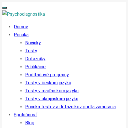
Domov
Ponuka
Novinky
Testy
Dotazníky
Publikácie
Počítačové programy
Testy v českom jazyku
Testy v maďarskom jazyku
Testy v ukrajinskom jazyku
Ponuka testov a dotazníkov podľa zamerania
Spoločnosť
Blog