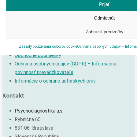
Prijať
Dôležité informácie
Odmietnúť
REGISTRÁCIA
PRIHLÁSIŤ SA
Zobraziť predvoľby
OBJEDNÁVKA
Môj účet
Zásady používania súborov cookie
Ochrana osobných údajov – Inform
Obchodné podmienky
Ochrana osobných údajov (GDPR) – Informačná
povinnosť prevádzkovateľa
Informácie o ochrane autorských práv
Kontakt
Psychodiagnostika a.s.
Rybničná 65
831 06 Bratislava
Slovenská Republika