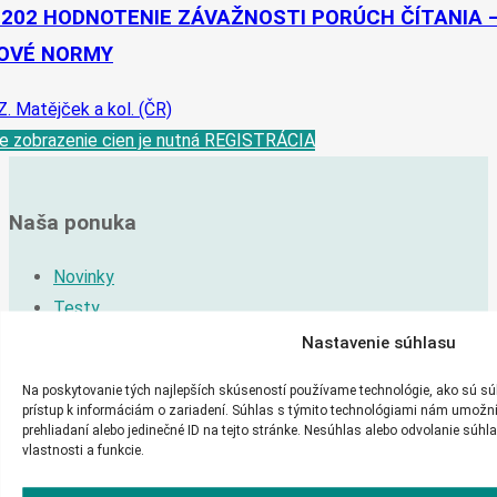
-202 HODNOTENIE ZÁVAŽNOSTI PORÚCH ČÍTANIA 
OVÉ NORMY
Z. Matějček a kol. (ČR)
e zobrazenie cien je nutná REGISTRÁCIA
Naša ponuka
Novinky
Testy
Dotazníky
Nastavenie súhlasu
Publikácie
Na poskytovanie tých najlepších skúseností používame technológie, ako sú sú
Počítačové programy
prístup k informáciám o zariadení. Súhlas s týmito technológiami nám umožní 
prehliadaní alebo jedinečné ID na tejto stránke. Nesúhlas alebo odvolanie súhl
Testy v maďarskom jazyku
vlastnosti a funkcie.
Ponuka testov a dotazníkov podľa zamerania