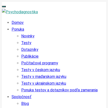
Domov
Ponuka
Novinky
Testy
Dotazníky
Publikácie
Počítačové programy
Testy v českom jazyku
Testy v maďarskom jazyku
Testy v ukrajinskom jazyku
Ponuka testov a dotazníkov podľa zamerania
Spoločnosť
Blog